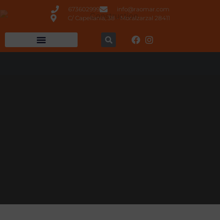
673602999
info@raomar.com
C/ Capellanía, 38 - Moralzarzal 28411