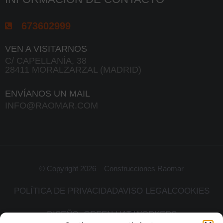
673602999
VEN A VISITARNOS
C/ CAPELLANÍA, 38
28411 MORALZARZAL (MADRID)
ENVÍANOS UN MAIL
INFO@RAOMAR.COM
© Copyright 2026 – Construcciones Raomar
POLÍTICA DE PRIVACIDAD
AVISO LEGAL
COOKIES
DISEÑO: GREEN HAT WORKERS