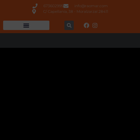
673602999
info@raomar.com
C/ Capellanía, 38 - Moralzarzal 28411